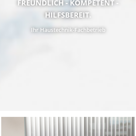
FREUNDLICH - KOMPETENT -
Über uns
HILFSBEREIT.
Meilenste
Karriere
Ihr Haustechnik-Fachbetrieb
Kontakt